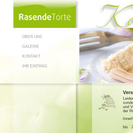
ÜBER UNS
GALERIE
KONTAKT
IHR EINTRAG
Vers
Leide
sonde
und V
der R
Inner
bis 2