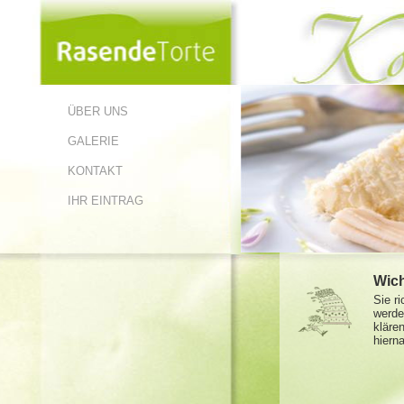
ÜBER UNS
GALERIE
KONTAKT
IHR EINTRAG
Wich
Sie r
werde
kläre
hiern