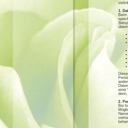
verli
1. Da
Beim 
speic
(beisp
übermi
Diese
Perso
ander
Daten
einer
denn,
2. P
Bei f
Mögli
Name,
vertr
behan