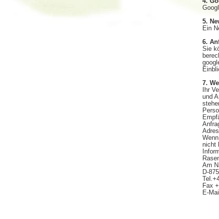
4. Go
Googl
5. Ne
Ein N
6. An
Sie k
berec
googl
Einbl
7. We
Ihr V
und A
stehe
Perso
Empfä
Anfra
Adres
Wenn 
nicht
Infor
Rasen
Am Na
D-875
Tel.+
Fax +
E-Mai