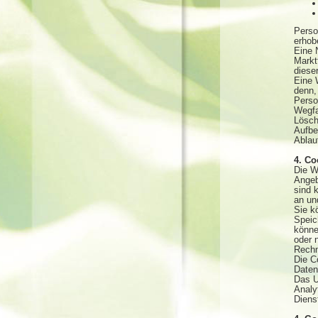
Perso
erhob
Eine 
Markt
diese
Eine W
denn,
Perso
Wegfa
Lösch
Aufbe
Ablau
4. Co
Die W
Angeb
sind 
an un
Sie k
Speic
könne
oder 
Rechn
Die C
Daten
Das U
Analy
Diens