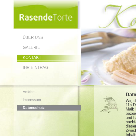
ÜBER UNS
GALERIE
KONTAKT
IHR EINTRAG
Anfahrt
Dat
Impressum
Wir, 
11a D
Datenschutz
Mail:
bezei
und h
nachf
diese
Zweck
Inhal