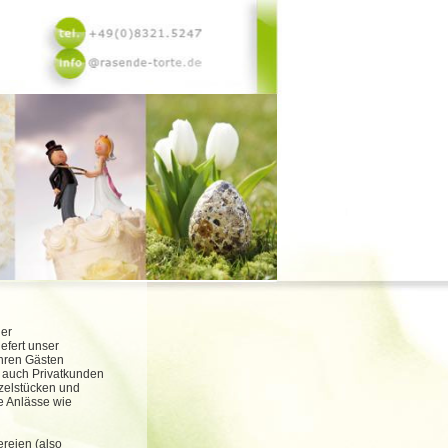
der
iefert unser
ihren Gästen
h auch Privatkunden
nzelstücken und
e Anlässe wie
ereien (also