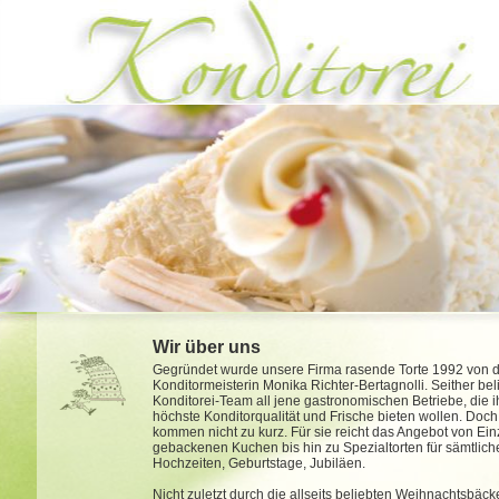
Wir über uns
Gegründet wurde unsere Firma rasende Torte 1992 von 
Konditormeisterin Monika Richter-Bertagnolli. Seither bel
Konditorei-Team all jene gastronomischen Betriebe, die 
höchste Konditorqualität und Frische bieten wollen. Doc
kommen nicht zu kurz. Für sie reicht das Angebot von Ei
gebackenen Kuchen bis hin zu Spezialtorten für sämtlich
Hochzeiten, Geburtstage, Jubiläen.
Nicht zuletzt durch die allseits beliebten Weihnachtsbäck