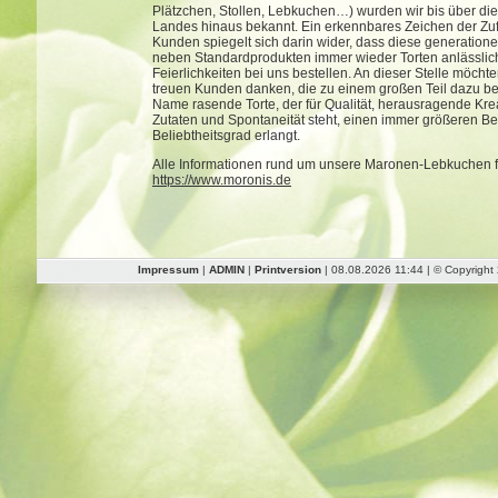
Plätzchen, Stollen, Lebkuchen…) wurden wir bis über di
Landes hinaus bekannt. Ein erkennbares Zeichen der Zuf
Kunden spiegelt sich darin wider, dass diese generation
neben Standardprodukten immer wieder Torten anlässlich
Feierlichkeiten bei uns bestellen. An dieser Stelle möcht
treuen Kunden danken, die zu einem großen Teil dazu be
Name rasende Torte, der für Qualität, herausragende Kreat
Zutaten und Spontaneität steht, einen immer größeren Be
Beliebtheitsgrad erlangt.
Alle Informationen rund um unsere Maronen-Lebkuchen fi
https://www.moronis.de
Impressum
|
ADMIN
|
Printversion
| 08.08.2026 11:44 | © Copyrigh