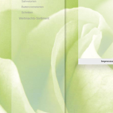
Sahnetorten
Buttercremetorten
Schnitten
Weihnachts-Sortiment
Impress