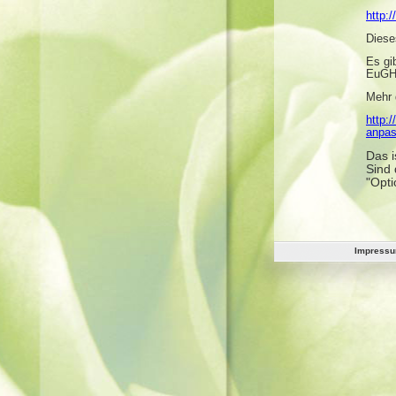
http:
Diese
Es gi
EuGH 
Mehr 
http:
anpas
Das i
Sind 
"Opti
Impress