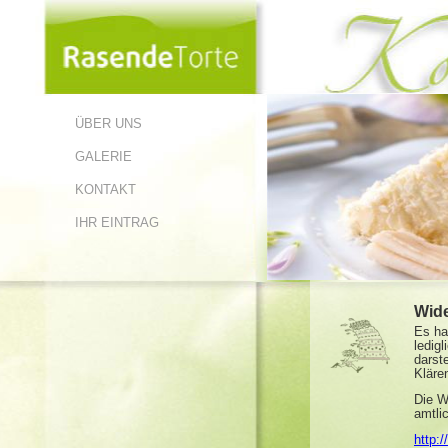
ÜBER UNS
GALERIE
KONTAKT
IHR EINTRAG
Wide
Es ha
ledig
darst
Klären
Die W
amtli
http: