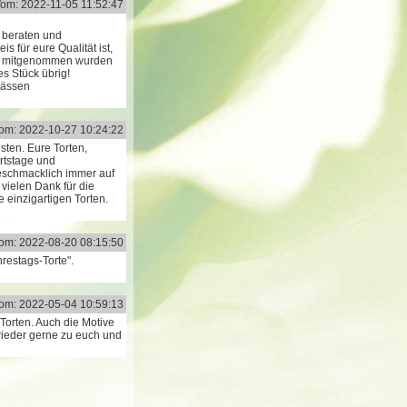
om: 2022-11-05 11:52:47
s beraten und
 für eure Qualität ist,
rne mitgenommen wurden
s Stück übrig!
lässen
om: 2022-10-27 10:24:22
sten. Eure Torten,
rtstage und
geschmacklich immer auf
vielen Dank für die
 einzigartigen Torten.
om: 2022-08-20 08:15:50
restags-Torte".
om: 2022-05-04 10:59:13
Torten. Auch die Motive
ieder gerne zu euch und