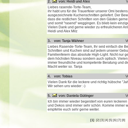
2.
von: Heidi und Alex
V
Liebes rasende-Torte-Team,
ihr habt uns für die Trauerfeier unserer Omi besten
ausgezeichnete Kuchenschnitten geliefert. Der Beweis
dass die restlichen Schnitten von den Gästen ge
und somit "rasend" weggingen. Es blieb kein einzige
Vielen Dank und gerne wieder zu erfreulicheren An
Heidi und Alex Milz
3. von: Tanja Wähner
V
Liebes Rasende-Torte-Team, Ihr seid einfach die Be
Schnitten und Kuchen sind auf jedem unserer Gebu
Familienfeiern das absolute High-Light. Nicht nur 
dem höchsten Niveau sondern auch optisch. Vielen 
immer freundliche und kompetente Beratung und die
Macht weiter so. Tanja
4. von: Tobias
V
Vielen Dank für die leckere und richtig hübsche "Jah
Wir sehen uns wieder :-)
5.
von: Daniela Gütinger
V
Ich bin immer wieder begeistert von euren leckeren 
und Dekos sind immer sehr schön. Komme immer w
empfehle euch sehr gerne weiter.
[1]
[2]
[3]
[4]
[5]
[6]
[7]
[8]