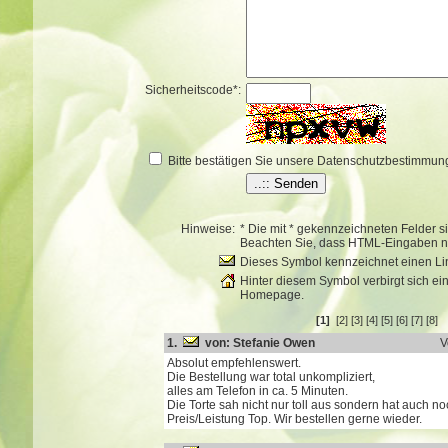
Sicherheitscode*:
Bitte bestätigen Sie unsere Datenschutzbestimmun
Hinweise:
* Die mit * gekennzeichneten Felder s
Beachten Sie, dass HTML-Eingaben ni
Dieses Symbol kennzeichnet einen Lin
Hinter diesem Symbol verbirgt sich ei
Homepage.
[1]
[2]
[3]
[4]
[5]
[6]
[7]
[8]
1.
von: Stefanie Owen
V
Absolut empfehlenswert.
Die Bestellung war total unkompliziert,
alles am Telefon in ca. 5 Minuten.
Die Torte sah nicht nur toll aus sondern hat auch 
Preis/Leistung Top. Wir bestellen gerne wieder.