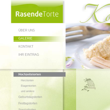
ÜBER UNS
GALERIE
KONTAKT
IHR EINTRAG
Hochzeitstorten
Herztorten
Etagentorten
und andere
Geburtstagstorten
Festtagstorten
Spezialtorten