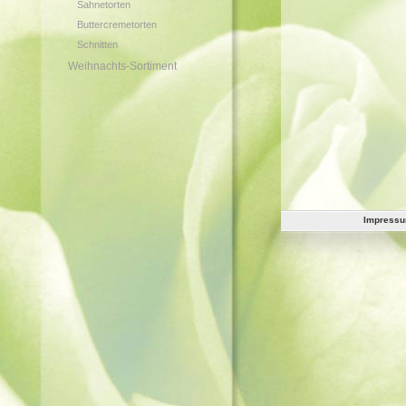
Sahnetorten
Buttercremetorten
Schnitten
Weihnachts-Sortiment
Impress