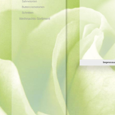
Sahnetorten
Buttercremetorten
Schnitten
Weihnachts-Sortiment
Impress