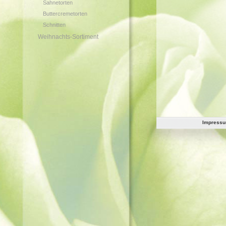
Sahnetorten
Buttercremetorten
Schnitten
Weihnachts-Sortiment
Impress