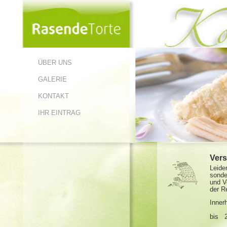
ÜBER UNS
GALERIE
KONTAKT
IHR EINTRAG
Vers
Leide
sonde
und V
der R
Inner
bis 2