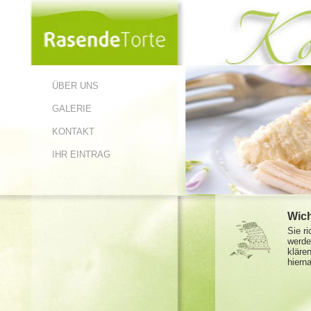
ÜBER UNS
GALERIE
KONTAKT
IHR EINTRAG
Wich
Sie r
werde
kläre
hiern