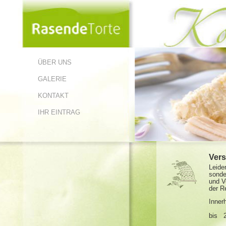
ÜBER UNS
GALERIE
KONTAKT
IHR EINTRAG
Vers
Leide
sonde
und V
der R
Inner
bis 2