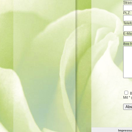
Stras
PLZ:
Telef
E-Mai
Ihre 
B
Mit *
Impress