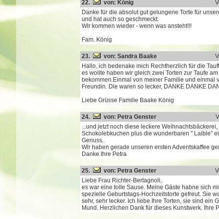
22.
von: König
V
Danke für die absolut gut gelungene Torte für unse
und hat auch so geschmeckt.
Wir kommen wieder - wenn was ansteht!!!
Fam. König
23.
von: Sandra Baake
V
Hallo, ich bedenake mich Rechtherzlich für die Tauft
es wollte haben wir gleich zwei Torten zur Taufe a
bekommen.Einmal von meiner Familie und einmal 
Freundin. Die waren so lecker, DANKE DANKE DAN
Liebe Grüsse Familie Baake König
24.
von: Petra Genster
V
...und jetzt noch diese leckere Weihnachtsbäckerei, 
Schokolebkuchen plus die wunderbaren " Laible" e
Genuss.
Wir haben gerade unseren ersten Adventskaffee g
Danke Ihre Petra
25.
von: Petra Genster
V
Liebe Frau Richter-Bertagnoli,
es war eine tolle Sause. Meine Gäste habne sich mi
spezielle Geburtstags-Hochzeitstorte gefreut. Sie w
sehr, sehr lecker. Ich liebe Ihre Torten, sie sind ei
Mund. Herzlichen Dank für dieses Kunstwerk. Ihre 