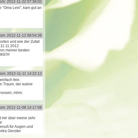
om: 2012-11-22 07:36:02
re "Oma Leni", kam gut an
om: 2012-11-12 08:54:38
orten und wie der Zufall
m 11.11.2012
von meiner besten
KE!!!!
om: 2012-11-11 14:22:12
einfach fein.
in Traum, der wahre
enossen, mhm.
om: 2012-11-08 14:17:08
t mir über meine sehr
ar
n Genuß für Augen und
Petra Genster