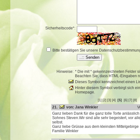
Sicherheitscode*:
Bitte bestätigen Sie unsere Datenschutzbestimmun
Hinweise:
* Die mit * gekennzeichneten Felder s
Beachten Sie, dass HTML-Eingaben ni
Dieses Symbol kennzeichnet einen Lin
Hinter diesem Symbol verbirgt sich ei
Homepage.
[1]
[2]
[3]
[4]
[5]
[6]
[7]
[8]
21.
von: Jana Winkler
V
Ganz lieben Dank für die ganz tolle Torte anlässli
Sohnes Steven.Wir sind alle sehr begeistert, vor a
selbst.
Ganz liebe Grüsse aus dem kleinsten Mittelgebirge
Familie Winkler